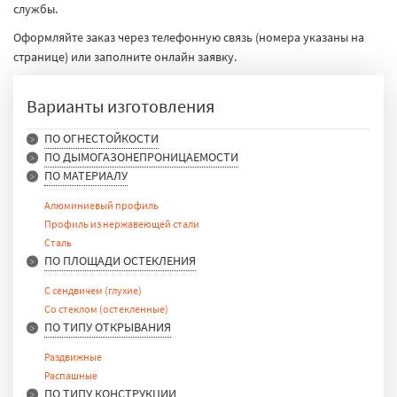
службы.
Оформляйте заказ через телефонную связь (номера указаны на
странице) или заполните онлайн заявку.
Варианты изготовления
ПО ОГНЕСТОЙКОСТИ
ПО ДЫМОГАЗОНЕПРОНИЦАЕМОСТИ
EIW 15
ПО МАТЕРИАЛУ
EIW 30
EIWS 15-90
EIW 45
EIS 15-60
Алюминиевый профиль
EIW 60
Профиль из нержавеющей стали
EIW 90
Сталь
EI 15
ПО ПЛОЩАДИ ОСТЕКЛЕНИЯ
EI 30
EI 45
С сендвичем (глухие)
EI 60
Со стеклом (остекленные)
EI 90
ПО ТИПУ ОТКРЫВАНИЯ
Раздвижные
Распашные
ПО ТИПУ КОНСТРУКЦИИ